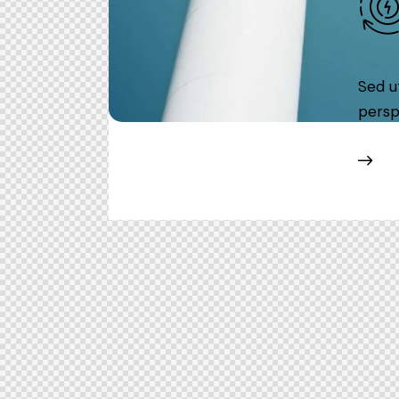
Sed ut
persp