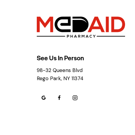
See Us In Person
98-32 Queens Blvd
Rego Park, NY 11374