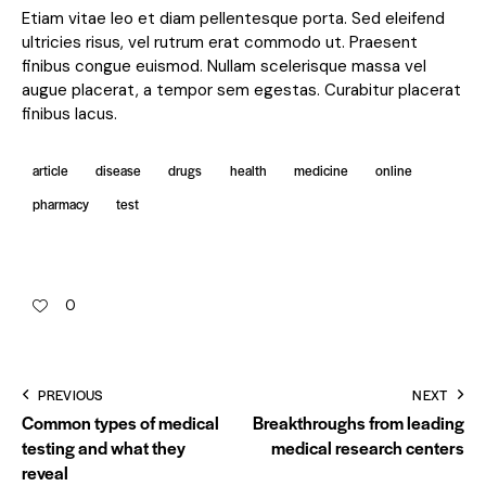
Etiam vitae leo et diam pellentesque porta. Sed eleifend
ultricies risus, vel rutrum erat commodo ut. Praesent
finibus congue euismod. Nullam scelerisque massa vel
augue placerat, a tempor sem egestas. Curabitur placerat
finibus lacus.
article
disease
drugs
health
medicine
online
pharmacy
test
0
PREVIOUS
NEXT
Common types of medical
Breakthroughs from leading
testing and what they
medical research centers
reveal