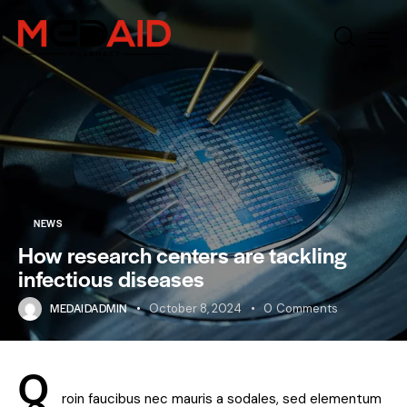
NEWS
How research centers are tackling
infectious diseases
MEDAIDADMIN
October 8, 2024
0
Comments
Q
roin faucibus nec mauris a sodales, sed elementum