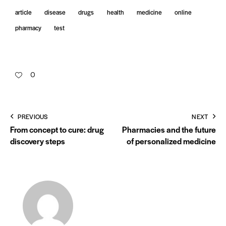
article
disease
drugs
health
medicine
online
pharmacy
test
0
PREVIOUS
NEXT
From concept to cure: drug
Pharmacies and the future
discovery steps
of personalized medicine